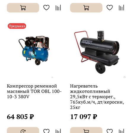
Предзаказ
Компрессор ременной
Нагреватель
масляный TOR OBL 100-
жидкотопливный
10-3 380V
29,5кВт с терморег.,
765куб.м/ч, дт/керосин,
25кг
64 805 ₽
17 097 ₽