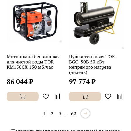
Мотопомпа бензиновая
Пушка тепловая TOR
для чистой воды TOR
BGO-50B 50 кВт
KM150CX 150 м3/час
непрямого нагрева
(дизель)
86 044 ₽
97 774 ₽
1
2
3
…
62