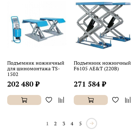
Подъемник ножничный
Подъемник ножничный
для шиномонтажа TS-
F6105 AE&T (220В)
1502
202 480 ₽
271 584 ₽
1
2
3
4
5