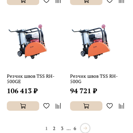
Резчик швов TSS RH-
Резчик швов TSS RH-
500GE
500G
106 413 ₽
94 721 ₽
1
2
3
…
6