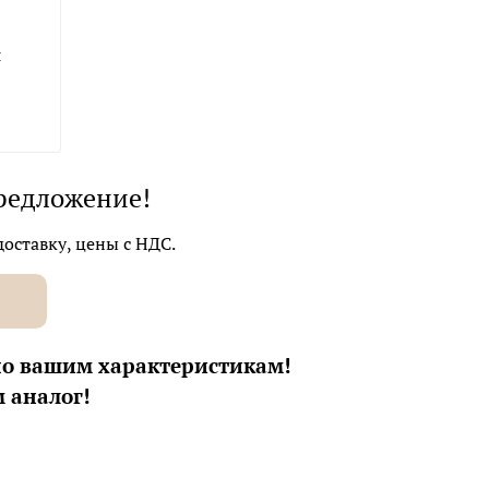
я
редложение!
оставку, цены с НДС.
по вашим характеристикам!
 аналог!