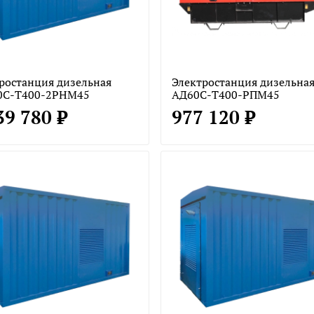
ростанция дизельная
Электростанция дизельна
0С-Т400-2РНМ45
АД60С-Т400-РПМ45
39 780 ₽
977 120 ₽