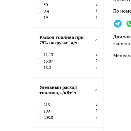
50
2
По номе
9.4
1
19
1
Для зак
Расход топлива при
75% нагрузке, л/ч.
заполни
11.13
2
Менедже
13.87
2
18.2
2
Удельный расход
топлива, г/кВт*ч
213
2
199
2
208.8
2