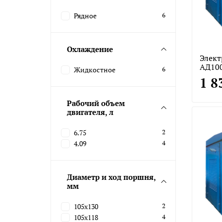
Рядное
6
Охлаждение
Элект
АД10
Жидкостное
6
1 8
Рабочий объем
двигателя, л
6.75
2
4.09
4
Диаметр и ход поршня,
мм
105х130
2
105х118
4