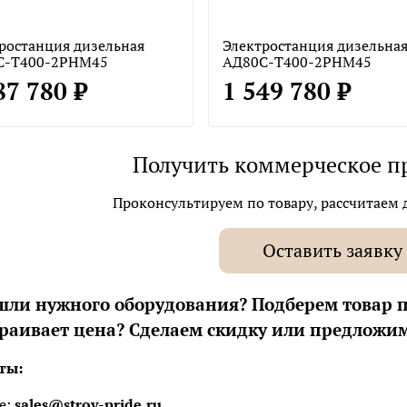
ростанция дизельная
Электростанция дизельна
С-Т400-2РНМ45
АД80С-Т400-2РНМ45
87 780 ₽
1 549 780 ₽
Получить коммерческое п
Проконсультируем по товару, рассчитаем д
Оставить заявку
шли нужного оборудования? Подберем товар 
траивает цена? Сделаем скидку или предложим
ты:
е:
sales@stroy-pride.ru