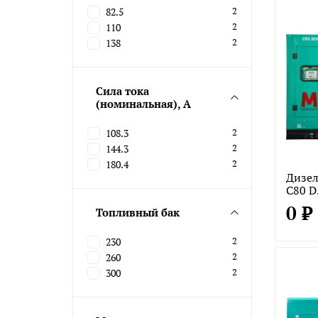
82.5
2
110
2
138
2
Сила тока
(номинальная), А
108.3
2
144.3
2
180.4
2
Дизел
C80 D
0 ₽
Топливный бак
230
2
260
2
300
2