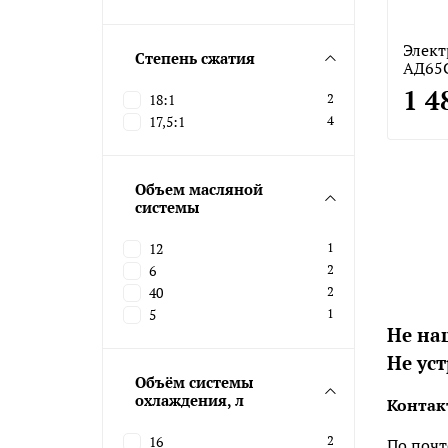
Элект
Степень сжатия
АД65
1 4
18:1
2
17,5:1
4
Объем масляной
системы
12
1
6
2
40
2
5
1
Не на
Не ус
Объём системы
охлаждения, л
Контак
16
2
По почт