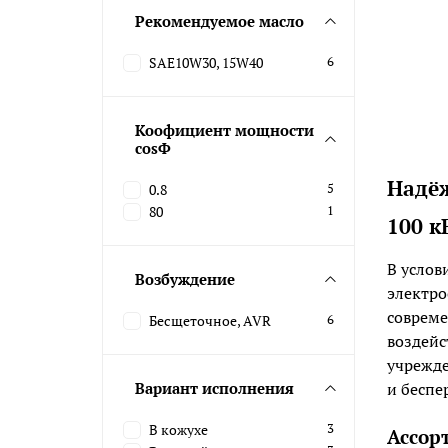
Рекомендуемое масло
SAE10W30, 15W40
6
Коофициент мощности
cosФ
Надёж
0.8
5
80
1
100 к
В услов
Возбуждение
электро
совреме
Бесщеточное, AVR
6
воздейс
учрежде
Вариант исполнения
и беспе
В кожухе
3
Ассор