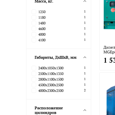
Масса, кг.
1250
1
1180
1
1480
1
4600
1
4000
1
4100
1
Дизел
MGEp
Габариты, ДхШхВ, мм
1 5
2400х1050х1300
1
2500х1100х1350
1
2800х1100х1500
1
4500х2300х2500
1
4000х2300х2500
2
Расположение
цилиндров