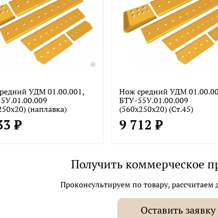
редний УДМ 01.00.001,
Нож средний УДМ 01.00.00
5У.01.00.009
БТУ-55У.01.00.009
250х20) (наплавка)
(560х250х20) (Ст.45)
33 ₽
9 712 ₽
Получить коммерческое п
Проконсультируем по товару, рассчитаем д
Оставить заявку