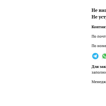
Не на
Не ус
Контак
По почт
По номе
Для зак
заполни
Менедже