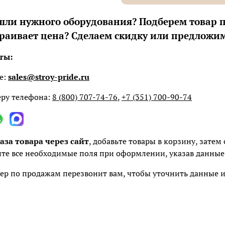
шли нужного оборудования? Подберем товар 
траивает цена? Сделаем скидку или предложим
ты:
е:
sales@stroy-pride.ru
ру телефона:
8 (800) 707-74-76
,
+7 (351) 700-90-74
аза товара через сайт
, добавьте товары в корзину, зате
те все необходимые поля при оформлении, указав данные 
р по продажам перезвонит вам, чтобы уточнить данные и 