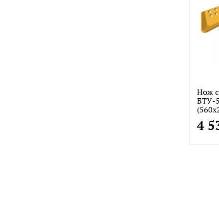
Нож с
БТУ-5
(560х
4 5