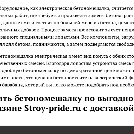
борудование, как электрическая бетономешалка, считает
льных работ, где требуется произвести замесы бетона, рас
, данные смеси состоят по большей мере из бетона, цемен
зличных добавок. Процесс замеса происходит за счет неп
ванного специальными лопастями. Все компоненты, загру
ля для бетона, поднимаются, а затем подвергаются свобо
етономешалка электрическая имеет вид конуса с обеих сто
ачественных смесей. Благодаря лопастям устройства смесь 
подобную бетономешалку по демократичной цене можно в
имо знать, что цена на бетоносмеситель электрический фо
 барабана, который вы легко можете подобрать под необх
ить бетономешалку по выгодно
зине Stroy-pride.ru с доставко