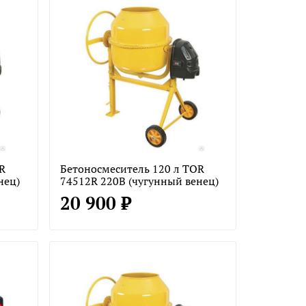
R
Бетоносмеситель 120 л TOR
нец)
74512R 220В (чугунный венец)
20 900 ₽