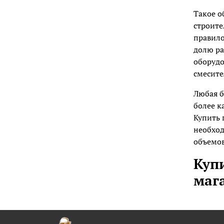
Такое о
строите
правило
долю ра
оборудо
смесите
Любая б
более к
Купить 
необход
объемов
Куп
мага