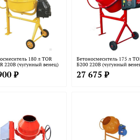
осмеситель 180 л TOR
Бетоносмеситель 175 л TO
R 220В (чугунный венец)
Б200 220В (чугунный вене
900 ₽
27 675 ₽