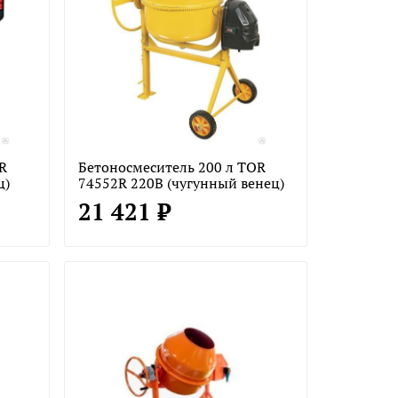
R
Бетоносмеситель 200 л TOR
ц)
74552R 220В (чугунный венец)
21 421 ₽