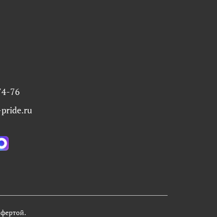
74-76
pride.ru
офертой.