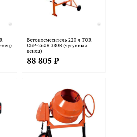
R
Бетоносмеситель 220 л TOR
енец)
СБР-260В 380В (чугунный
венец)
88 805 ₽