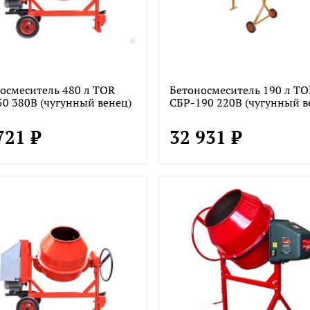
осмеситель 480 л TOR
Бетоносмеситель 190 л TO
0 380В (чугунный венец)
СБР-190 220В (чугунный в
721 ₽
32 931 ₽