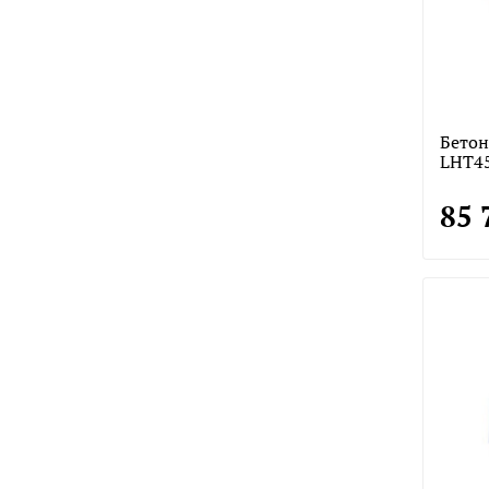
Бетон
LHT45
85 