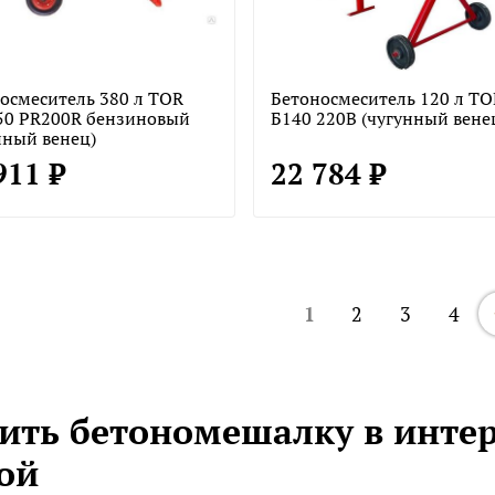
осмеситель 380 л TOR
Бетоносмеситель 120 л TO
50 PR200R бензиновый
Б140 220В (чугунный вене
нный венец)
911 ₽
22 784 ₽
1
2
3
4
ить бетономешалку в инте
ой