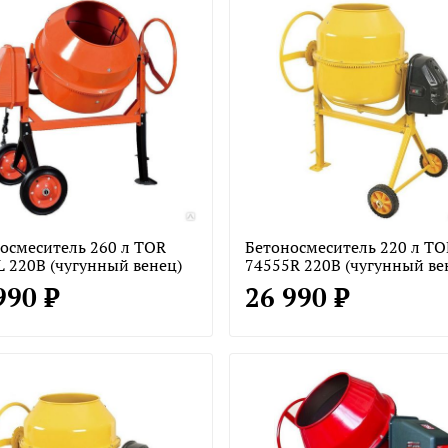
осмеситель 260 л TOR
Бетоносмеситель 220 л TO
L 220В (чугунный венец)
74555R 220В (чугунный ве
990 ₽
26 990 ₽