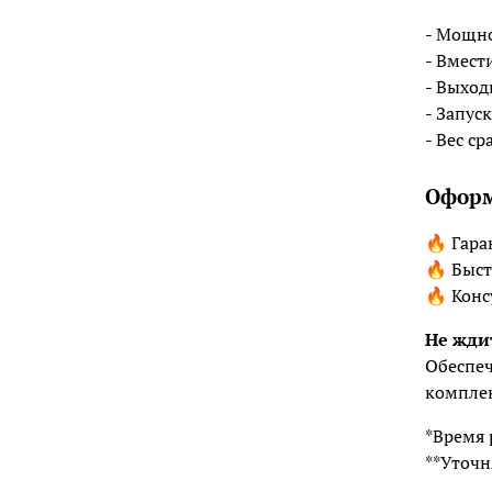
- Мощно
- Вмест
- Выход
- Запус
- Вес с
Оформ
🔥 Гара
🔥 Быст
🔥 Конс
Не жди
Обеспеч
комплек
*Время 
**Уточн