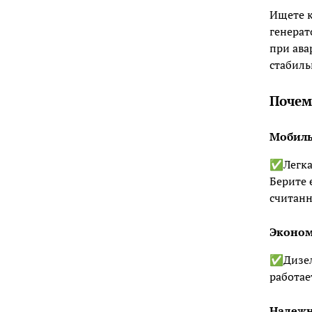
Ищете к
генерат
при ава
стабиль
Почем
Мобиль
✅Легкая
Берите 
считан
Эконом
✅Дизель
работае
Надежн