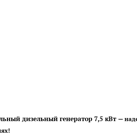
ьный дизельный генератор 7,5 кВ
т
— н
ад
иях!