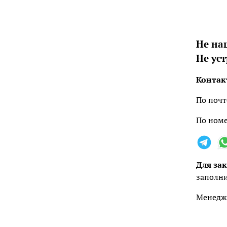
Не на
Не ус
Контак
По почт
По номе
Для зак
заполни
Менедже