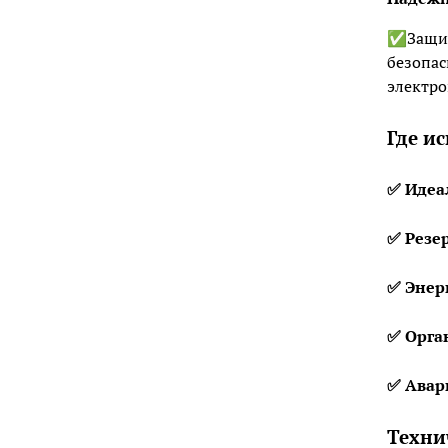
✅Защита
безопас
электро
Где и
✅ Идеа
✅ Резе
✅ Энер
✅ Ор
га
✅ Авар
Техни